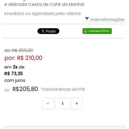
e delicada Cesta de Café da Manhã!
Imediata ou agendada pelo cliente
mais informações
Compartilhar
de: R$
255,00
por: R$
210,00
em
3x
de
R$
73,35
com juros
R$205,80
Transferência via PIX
ou
-
+