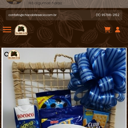
Gisleine S.
acabou de comprar!
Cesta de Café da Manhã para Homem
contato@chocolatesecia.com.br
(11) 95798-2152
Há algumas horas