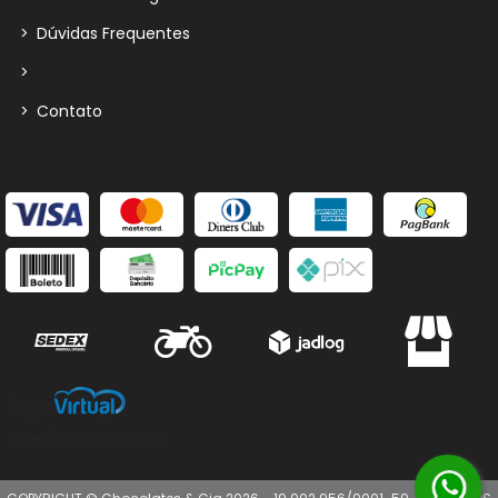
>
Dúvidas Frequentes
>
>
Contato
Crie já sua loja virtual