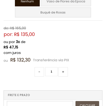
Nenhum
Vaso de Flores da Epoca
Buquê de Rosas
de: R$
165,00
por: R$
135,00
ou por
3x
de
R$
47,15
com juros
R$ 132,30
Transferência via PIX
ou
-
+
FRETE E PRAZO
CALCULAR