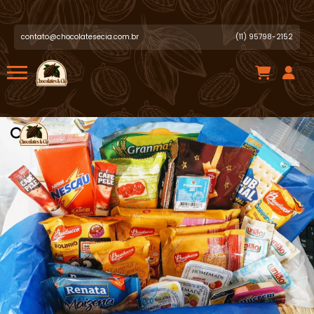
Jose .
acabou de comprar!
Penis de Chocolate Personalizado
contato@chocolatesecia.com.br
(11) 95798-2152
Há algumas horas