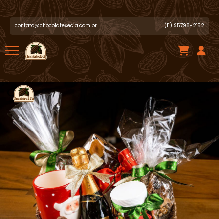
Jose .
acabou de comprar!
Penis de Chocolate Personalizado
contato@chocolatesecia.com.br
(11) 95798-2152
Há algumas horas