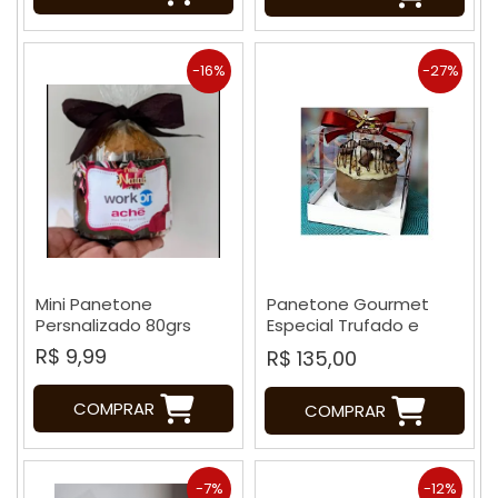
-16%
-27%
Mini Panetone
Panetone Gourmet
Persnalizado 80grs
Especial Trufado e
Decorado
R$ 9,99
R$ 135,00
COMPRAR
COMPRAR
-7%
-12%