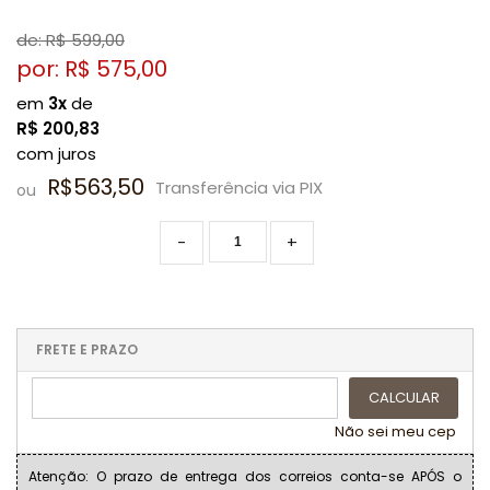
de: R$
599,00
por: R$
575,00
em
3x
de
R$
200,83
com juros
R$563,50
Transferência via PIX
ou
-
+
FRETE E PRAZO
CALCULAR
Não sei meu cep
Atenção: O prazo de entrega dos correios conta-se APÓS o