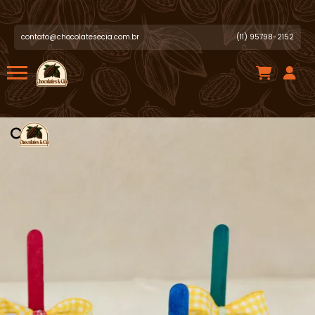
KESLEY S.
acabou de comprar!
Caixa de Bombons com Wisky
contato@chocolatesecia.com.br
(11) 95798-2152
Há algumas horas