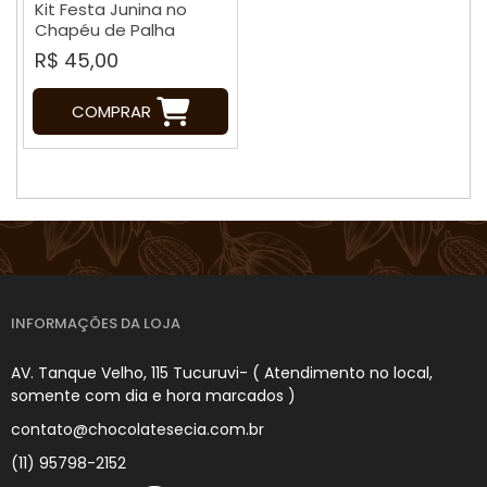
Kit Festa Junina no
Chapéu de Palha
R$ 45,00
COMPRAR
INFORMAÇÕES DA LOJA
AV. Tanque Velho, 115 Tucuruvi- ( Atendimento no local,
somente com dia e hora marcados )
contato@chocolatesecia.com.br
(11) 95798-2152