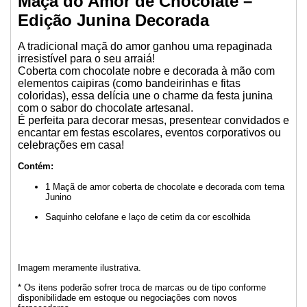
Maçã do Amor de Chocolate –
Edição Junina Decorada
A tradicional maçã do amor ganhou uma repaginada
irresistível para o seu arraiá!
Coberta com chocolate nobre e decorada à mão com
elementos caipiras (como bandeirinhas e fitas
coloridas), essa delícia une o charme da festa junina
com o sabor do chocolate artesanal.
É perfeita para decorar mesas, presentear convidados e
encantar em festas escolares, eventos corporativos ou
celebrações em casa!
Contém:
1 Maçã de amor coberta de chocolate e decorada com tema
Junino
Saquinho celofane e laço de cetim da cor escolhida
Imagem meramente ilustrativa.
* Os itens poderão sofrer troca de marcas ou de tipo conforme
disponibilidade em estoque ou negociações com novos