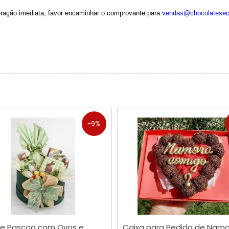
beração imediata, favor encaminhar o comprovante para
vendas@chocolatesec
-9%
COMPRAR
COMPRAR
de Pascoa com Ovos e
Caixa para Pedido de Nam