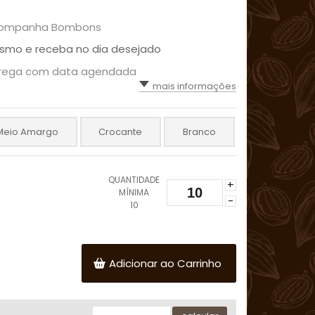
ompanha Bombons
smo e receba no dia desejado
trega com data agendada
mais informações
Meio Amargo
Crocante
Branco
QUANTIDADE
+
MÍNIMA
-
10
Adicionar ao Carrinho