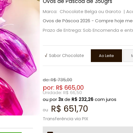
Ovos de Páscoa de 350grs
Marca: Chocolate Belga ou Garoto |
Ac
Ovos de Pàscoa 2026 - Compre hoje me
Prazo de Entrega: Sob Encomenda e en
√
Sabor Chocolate
Ao Leite
de: R$
735,00
por: R$
665,00
Unidade: R$
66,50
ou por
3x
de
R$
232,26
com juros
R$ 651,70
ou
Transferência via PIX