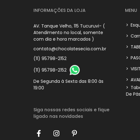
INFORMAÇÕES DA LOJA
MENU
>
Esqu
AV. Tanque Velho, 115 Tucuruvi- (
Atendimento no local, somente
>
Carr
com dia e hora marcados )
>
TABE
contato@chocolatesecia.com.br
>
PAS
(11) 95798-2152
>
VISI
(11) 95798-2152
>
AVA
De Segunda à Sexta das 8:00 às
>
Tabe
19:00
De Pá
Siga nossas redes sociais
e fique
ligado nas novidades
Gisleine S.
acabou de comprar!
Cesta de Café da Manhã para
Homem