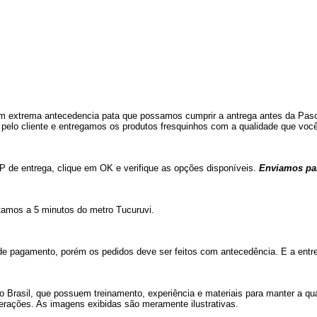
m extrema antecedencia pata que possamos cumprir a antrega antes da Pasc
da pelo cliente e entregamos os produtos fresquinhos com a qualidade que voc
P de entrega, clique em OK e verifique as opções disponíveis.
Enviamos par
stamos a 5 minutos do metro Tucuruvi.
 de pagamento, porém os pedidos deve ser feitos com antecedência. E a ent
 o Brasil, que possuem treinamento, experiência e materiais para manter a qu
lterações. As imagens exibidas são meramente ilustrativas.