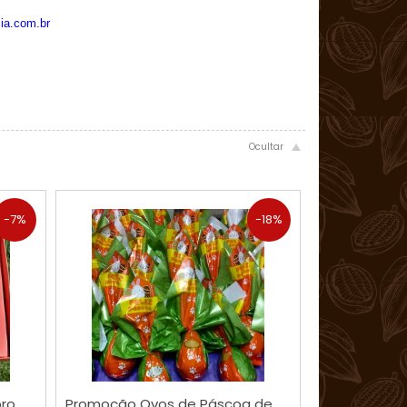
ia.com.br
-7%
-18%
COMPRAR
oro
Promoção Ovos de Páscoa de