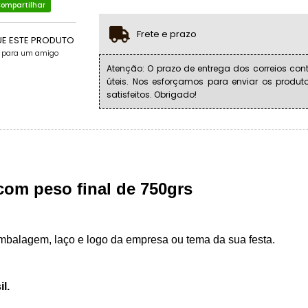
ompartilhar
Frete e prazo
UE ESTE PRODUTO
e para um amigo
Atenção: O prazo de entrega dos correios cont
úteis. Nos esforçamos para enviar os produt
satisfeitos. Obrigado!
com peso final de 750grs
balagem, laço e logo da empresa ou tema da sua festa.
l.