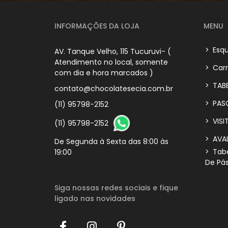
INFORMAÇÕES DA LOJA
MENU
>
Esqu
AV. Tanque Velho, 115 Tucuruvi- (
Atendimento no local, somente
>
Carr
com dia e hora marcados )
>
TABE
contato@chocolatesecia.com.br
>
PAS
(11) 95798-2152
>
VISI
(11) 95798-2152
>
AVA
De Segunda à Sexta das 8:00 às
>
Tabe
19:00
De Pá
Siga nossas redes sociais
e fique
ligado nas novidades
Jose .
acabou de comprar!
Penis de Chocolate