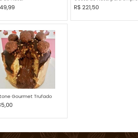
49,99
R$ 221,50
COMPRAR
tone Gourmet Trufado
35,00