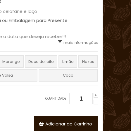
s
celofane e laço
a ou Embalagem para Presente
 a data que deseja receber!!!
mais informações
Morango
Doce de leite
Limão
Nozes
e Valsa
Coco
+
QUANTIDADE
-
Adicionar ao Carrinho