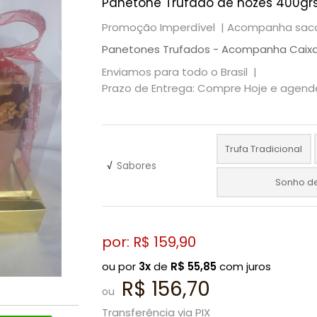
Panetone Trufado de nozes 400gr
Promoção Imperdível |
Acompanha saco 
Panetones Trufados - Acompanha Caix
Enviamos para todo o Brasil |
Prazo de Entrega: Compre Hoje e agende
Trufa Tradicional
√
Sabores
Sonho d
por: R$
159,90
ou por
3x
de
R$
55,85
com juros
R$ 156,70
ou
Transferência via PIX