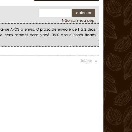
calcular
Não sei meu cep
a-se APÓS o envio. O prazo de envio é de 1 à 2 dias
os com rapidez para você. 99% dos clientes ficam